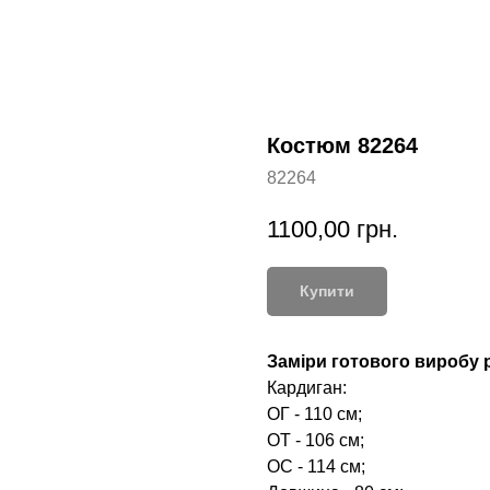
Костюм 82264
82264
1100,00
грн.
Купити
Заміри готового виробу р
Кардиган:
ОГ - 110 см;
ОТ - 106 см;
ОС - 114 см;