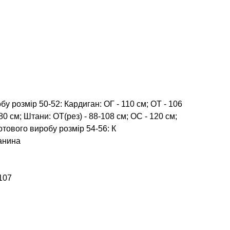
у розмір 50-52: Кардиган: ОГ - 110 см; ОТ - 106
80 см; Штани: ОТ(рез) - 88-108 см; ОС - 120 см;
отового виробу розмір 54-56: К
анина
107