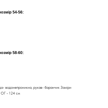
озмір 54-56:
озмір 58-60:
да- водонепроникна, рукав- баранчик Заміри
 ОГ - 124 см