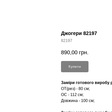
Джогери 82197
82197
890,00
грн.
Купити
Заміри готового виробу р
ОТ(рез) - 80 см;
ОС - 112 см;
Довжина - 100 см;