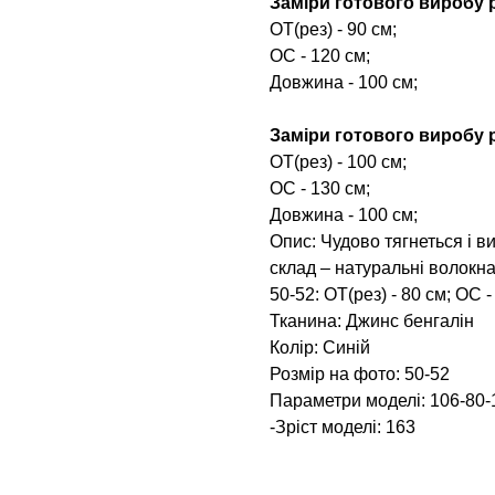
Заміри готового виробу р
ОТ(рез) - 90 см;
ОС - 120 см;
Довжина - 100 см;
Заміри готового виробу р
ОТ(рез) - 100 см;
ОС - 130 см;
Довжина - 100 см;
Опис: Чудово тягнеться і 
склад – натуральні волокн
50-52: ОТ(рез) - 80 см; ОС 
Тканина: Джинс бенгалін
Колір: Синій
Розмір на фото: 50-52
Параметри моделі: 106-80-
-Зріст моделі: 163