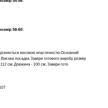
озмір 54-56:
озмір 58-60:
вирізняється високою еластичністю.Основний
а.Висока посадка Заміри готового виробу розмір
- 112 см; Довжина - 100 см; Заміри гото
107