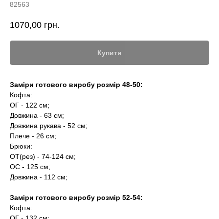
82563
1070,00
грн.
Купити
Заміри готового виробу розмір 48-50:
Кофта:
ОГ - 122 см;
Довжина - 63 см;
Довжина рукава - 52 см;
Плече - 26 см;
Брюки:
ОТ(рез) - 74-124 см;
ОС - 125 см;
Довжина - 112 см;
Заміри готового виробу розмір 52-54:
Кофта:
ОГ - 132 см;