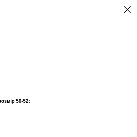
2
озмір 50-52: