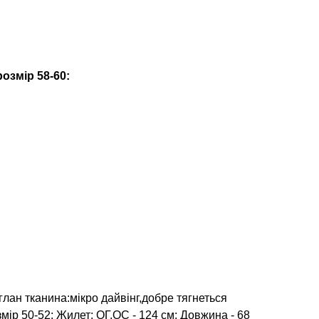
озмір 58-60:
лан тканина:мікро дайвінг,добре тягнеться
мір 50-52: Жилет: ОГ,ОС - 124 см; Довжина - 68