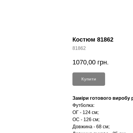
Костюм 81862
81862
1070,00
грн.
Купити
Заміри готового виробу р
Футболка:
ОГ - 124 см;
ОС - 126 см;
Довжина - 68 см;