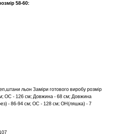
озмір 58-60:
еп,штани льон Заміри готового виробу розмір
см; ОС - 126 см; Довжина - 68 см; Довжина
ез) - 86-94 см; ОС - 128 см; ОН(ляшка) - 7
107