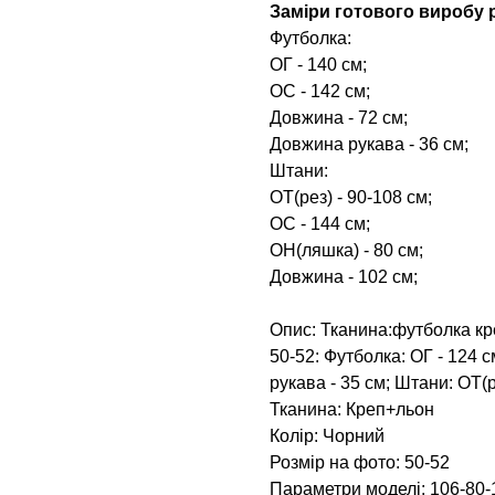
Заміри готового виробу р
Футболка:
ОГ - 140 см;
ОС - 142 см;
Довжина - 72 см;
Довжина рукава - 36 см;
Штани:
ОТ(рез) - 90-108 см;
ОС - 144 см;
ОН(ляшка) - 80 см;
Довжина - 102 см;
Опис: Тканина:футболка кр
50-52: Футболка: ОГ - 124 
рукава - 35 см; Штани: ОТ(р
Тканина: Креп+льон
Колір: Чорний
Розмір на фото: 50-52
Параметри моделі: 106-80-