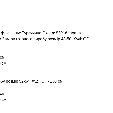
 флісі піньє Туреччина.Склад: 83% бавовна +
Заміри готового виробу розмір 48-50: Худі: ОГ
 см
0 см
у розмір 52-54: Худі: ОГ - 130 см
 см
0 см