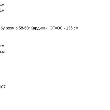
 см
 см
бу розмір 58-60: Кардиган: ОГ=ОС - 136 см
 см
 см
107