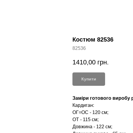
Костюм 82536
82536
1410,00
грн.
Купити
Заміри готового виробу р
Кардиган:
ОГ=ОС - 120 см;
ОТ - 115 см;
Довжина - 122 см;