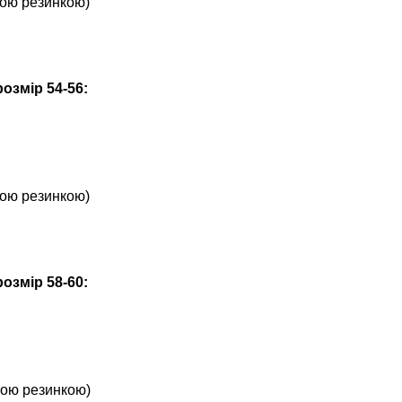
утою резинкою)
озмір 54-56:
утою резинкою)
озмір 58-60:
утою резинкою)