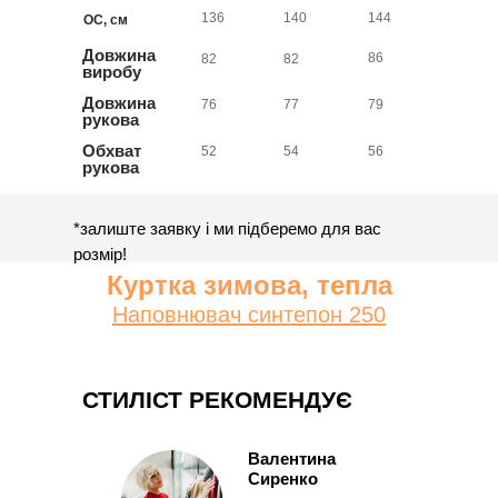
136
140
144
ОС, см
Довжина
86
82
82
виробу
Довжина
76
77
79
рукова
Обхват
52
54
56
рукова
*залиште заявку і ми підберемо для вас
розмір!
Куртка зимова, тепла
Наповнювач синтепон 250
СТИЛІСТ РЕКОМЕНДУЄ
Валентина
Сиренко