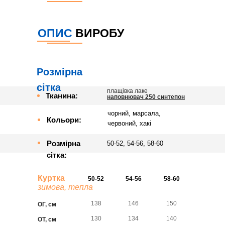
ОПИС
ВИРОБУ
Розмірна
сітка
плащівка лаке
Тканина:
наповнювач 250 синтепон
чорний, марсала,
Кольори:
червоний, хакі
Розмірна
50-52, 54-56, 58-60
сітка:
Куртка
50-52
54-56
58-60
зимова, тепла
138
146
150
ОГ, см
130
134
140
ОТ, см